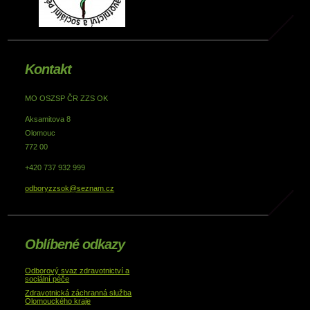
Kontakt
MO OSZSP ČR ZZS OK
Aksamitova 8
Olomouc
772 00
+420 737 932 999
odboryzzsok@seznam.cz
Oblíbené odkazy
Odborový svaz zdravotnictví a
sociální péče
Zdravotnická záchranná služba
Olomouckého kraje