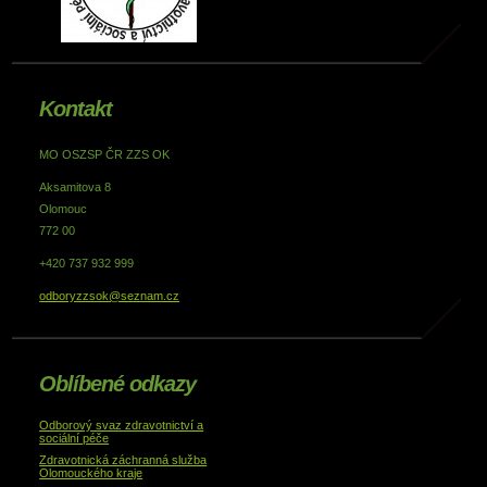
Kontakt
MO OSZSP ČR ZZS OK
Aksamitova 8
Olomouc
772 00
+420 737 932 999
odboryzzsok@seznam.cz
Oblíbené odkazy
Odborový svaz zdravotnictví a
sociální péče
Zdravotnická záchranná služba
Olomouckého kraje