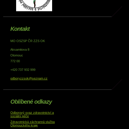
Kontakt
MO OSZSP ČR ZZS OK
Aksamitova 8
Olomouc
772 00
+420 737 932 999
odboryzzsok@seznam.cz
Oblíbené odkazy
Odborový svaz zdravotnictví a
sociální péče
Zdravotnická záchranná služba
Olomouckého kraje