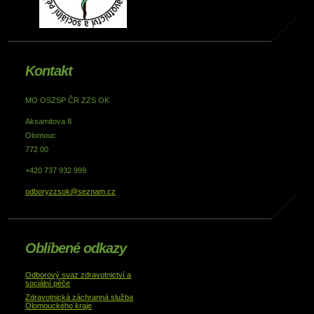
Kontakt
MO OSZSP ČR ZZS OK
Aksamitova 8
Olomouc
772 00
+420 737 932 999
odboryzzsok@seznam.cz
Oblíbené odkazy
Odborový svaz zdravotnictví a
sociální péče
Zdravotnická záchranná služba
Olomouckého kraje