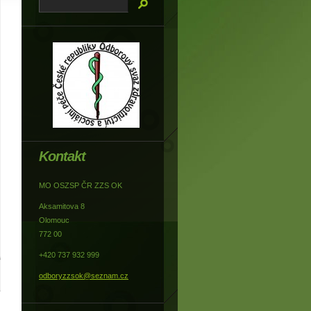
Kontakt
MO OSZSP ČR ZZS OK
Aksamitova 8
Olomouc
772 00
+420 737 932 999
odboryzzsok@seznam.cz