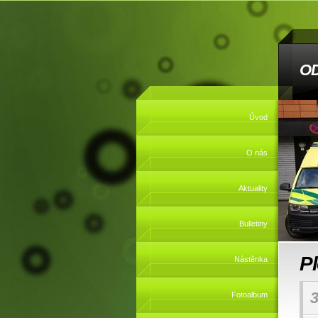
O
Úvod
O nás
Aktuality
Bulletiny
P
Nástěnka
3
Fotoalbum