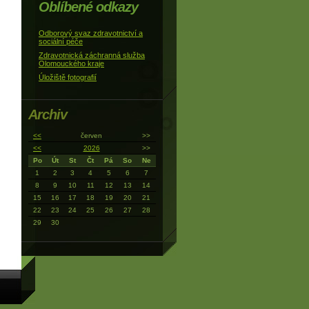
Oblíbené odkazy
Odborový svaz zdravotnictví a
sociální péče
Zdravotnická záchranná služba
Olomouckého kraje
Úložiště fotografií
Archiv
<<
červen
>>
<<
2026
>>
Po
Út
St
Čt
Pá
So
Ne
1
2
3
4
5
6
7
8
9
10
11
12
13
14
15
16
17
18
19
20
21
22
23
24
25
26
27
28
29
30