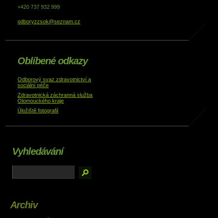
+420 737 932 999
odboryzzsok@seznam.cz
Oblíbené odkazy
Odborový svaz zdravotnictví a
sociální péče
Zdravotnická záchranná služba
Olomouckého kraje
Úložiště fotografií
Vyhledávání
Archiv