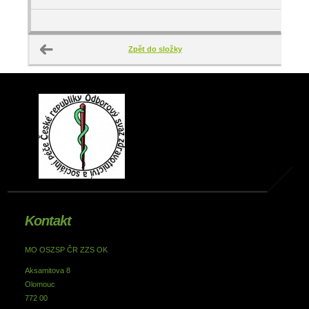
Zpět do složky
Kontakt
MO OSZSP ČR ZZS OK
Aksamitova 8
Olomouc
772 00