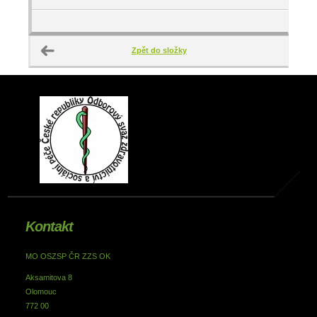
Zpět do složky
Kontakt
MO OSZSP ČR ZZS OK
Aksamitova 8
Olomouc
772 00