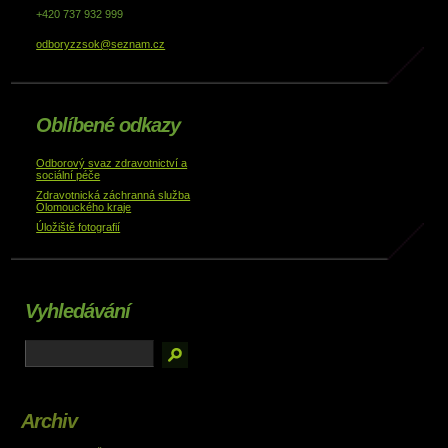
+420 737 932 999
odboryzzsok@seznam.cz
Oblíbené odkazy
Odborový svaz zdravotnictví a
sociální péče
Zdravotnická záchranná služba
Olomouckého kraje
Úložiště fotografií
Vyhledávání
Archiv