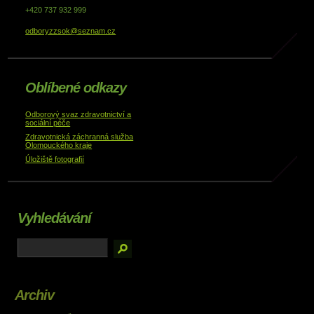
+420 737 932 999
odboryzzsok@seznam.cz
Oblíbené odkazy
Odborový svaz zdravotnictví a
sociální péče
Zdravotnická záchranná služba
Olomouckého kraje
Úložiště fotografií
Vyhledávání
Archiv