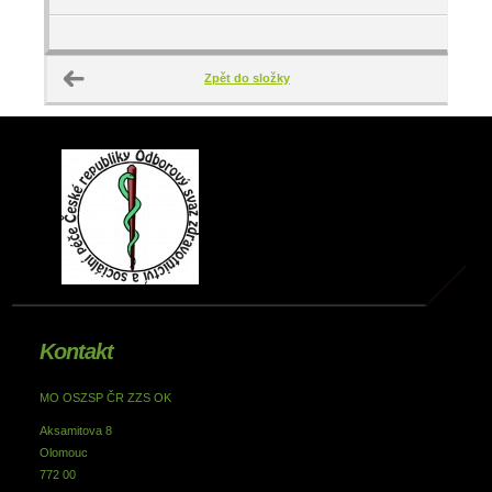
Zpět do složky
Kontakt
MO OSZSP ČR ZZS OK
Aksamitova 8
Olomouc
772 00