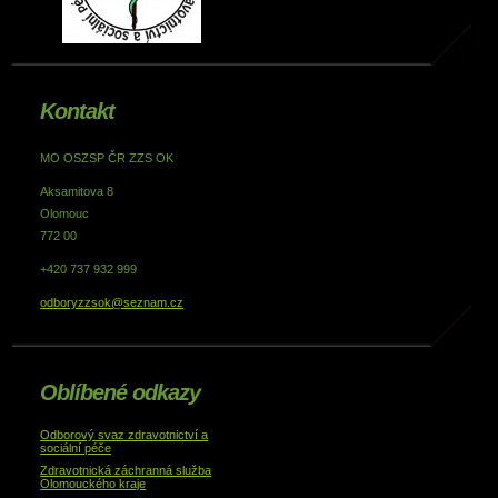
Kontakt
MO OSZSP ČR ZZS OK
Aksamitova 8
Olomouc
772 00
+420 737 932 999
odboryzzsok@seznam.cz
Oblíbené odkazy
Odborový svaz zdravotnictví a
sociální péče
Zdravotnická záchranná služba
Olomouckého kraje