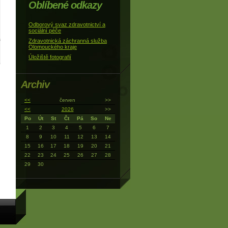
Oblíbené odkazy
Odborový svaz zdravotnictví a
sociální péče
Zdravotnická záchranná služba
Olomouckého kraje
Úložiště fotografií
Archiv
<<
červen
>>
<<
2026
>>
Po
Út
St
Čt
Pá
So
Ne
1
2
3
4
5
6
7
8
9
10
11
12
13
14
15
16
17
18
19
20
21
22
23
24
25
26
27
28
29
30