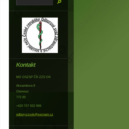
Kontakt
MO OSZSP ČR ZZS OK
Aksamitova 8
Olomouc
772 00
+420 737 932 999
odboryzzsok@seznam.cz