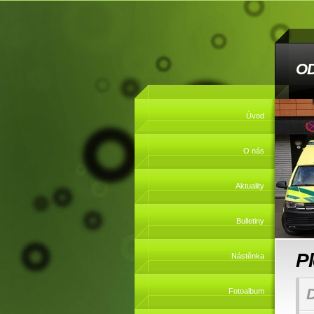
O
Úvod
O nás
Aktuality
Bulletiny
P
Nástěnka
Fotoalbum