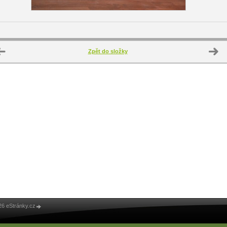
Zpět do složky
26 eStránky.cz