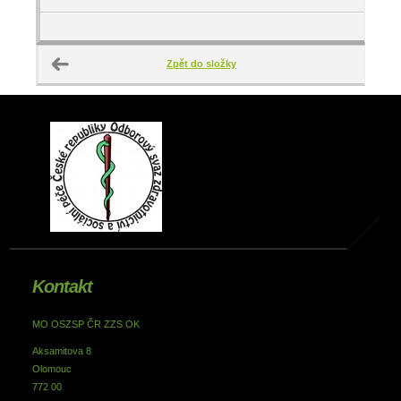
Zpět do složky
Kontakt
MO OSZSP ČR ZZS OK
Aksamitova 8
Olomouc
772 00