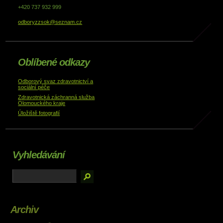
+420 737 932 999
odboryzzsok@seznam.cz
Oblíbené odkazy
Odborový svaz zdravotnictví a
sociální péče
Zdravotnická záchranná služba
Olomouckého kraje
Úložiště fotografií
Vyhledávání
Archiv