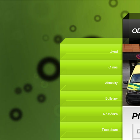
O
Úvod
O nás
Aktuality
Bulletiny
P
Nástěnka
Fotoalbum