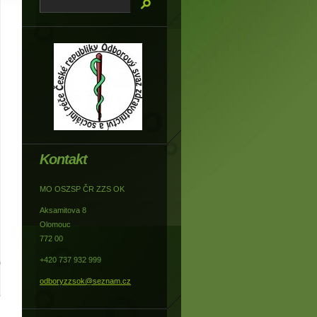
Kontakt
MO OSZSP ČR ZZS OK
Aksamitova 8
Olomouc
772 00
+420 737 932 999
odboryzzsok@seznam.cz