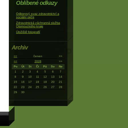
Oblíbené odkazy
Odborový svaz zdravotnictví a
sociální péče
Zdravotnická záchranná služba
Olomouckého kraje
Úložiště fotografií
Archiv
<<
červen
>>
<<
2026
>>
Po
Út
St
Čt
Pá
So
Ne
1
2
3
4
5
6
7
8
9
10
11
12
13
14
15
16
17
18
19
20
21
22
23
24
25
26
27
28
29
30