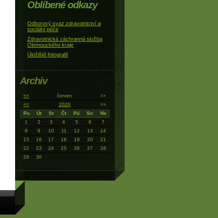
Oblíbené odkazy
Odborový svaz zdravotnictví a
sociální péče
Zdravotnická záchranná služba
Olomouckého kraje
Úložiště fotografií
Archiv
<<
červen
>>
<<
2026
>>
Po
Út
St
Čt
Pá
So
Ne
1
2
3
4
5
6
7
8
9
10
11
12
13
14
15
16
17
18
19
20
21
22
23
24
25
26
27
28
29
30