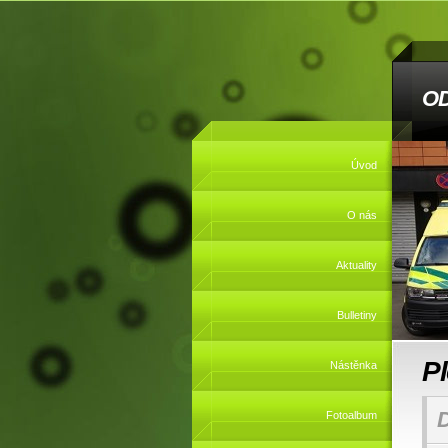
O
Úvod
O nás
Aktuality
Bulletiny
P
Nástěnka
Fotoalbum