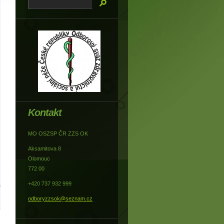
Kontakt
MO OSZSP ČR ZZS OK
Aksamitova 8
Olomouc
772 00
+420 737 932 999
odboryzzsok@seznam.cz