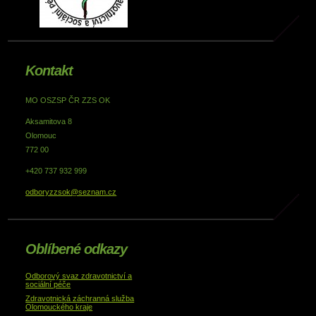
Kontakt
MO OSZSP ČR ZZS OK
Aksamitova 8
Olomouc
772 00
+420 737 932 999
odboryzzsok@seznam.cz
Oblíbené odkazy
Odborový svaz zdravotnictví a
sociální péče
Zdravotnická záchranná služba
Olomouckého kraje