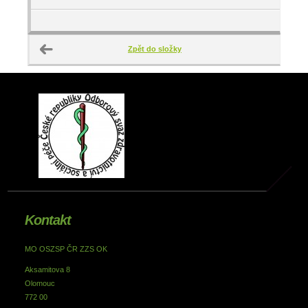
Zpět do složky
Kontakt
MO OSZSP ČR ZZS OK
Aksamitova 8
Olomouc
772 00