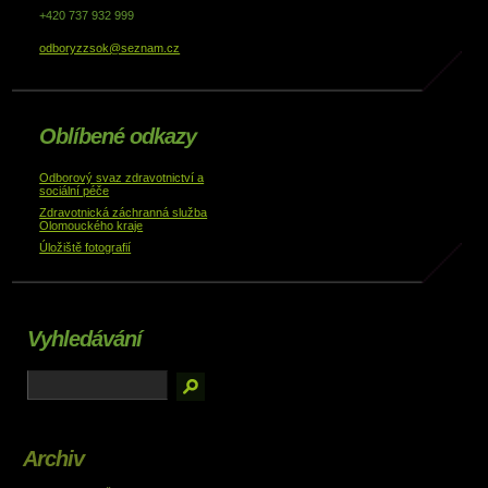
+420 737 932 999
odboryzzsok@seznam.cz
Oblíbené odkazy
Odborový svaz zdravotnictví a
sociální péče
Zdravotnická záchranná služba
Olomouckého kraje
Úložiště fotografií
Vyhledávání
Archiv