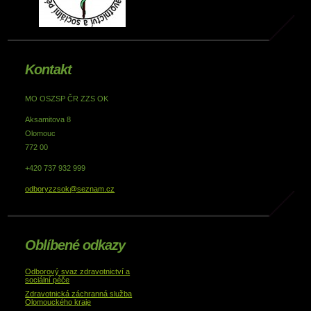
Kontakt
MO OSZSP ČR ZZS OK
Aksamitova 8
Olomouc
772 00
+420 737 932 999
odboryzzsok@seznam.cz
Oblíbené odkazy
Odborový svaz zdravotnictví a
sociální péče
Zdravotnická záchranná služba
Olomouckého kraje