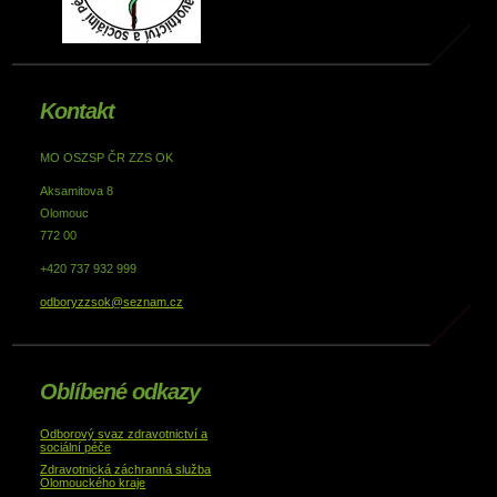
Kontakt
MO OSZSP ČR ZZS OK
Aksamitova 8
Olomouc
772 00
+420 737 932 999
odboryzzsok@seznam.cz
Oblíbené odkazy
Odborový svaz zdravotnictví a
sociální péče
Zdravotnická záchranná služba
Olomouckého kraje