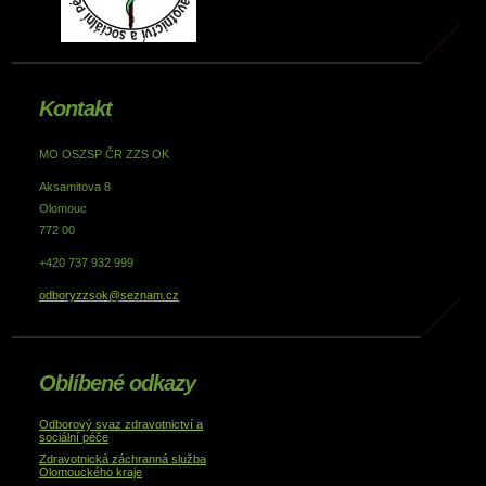
Kontakt
MO OSZSP ČR ZZS OK
Aksamitova 8
Olomouc
772 00
+420 737 932 999
odboryzzsok@seznam.cz
Oblíbené odkazy
Odborový svaz zdravotnictví a
sociální péče
Zdravotnická záchranná služba
Olomouckého kraje