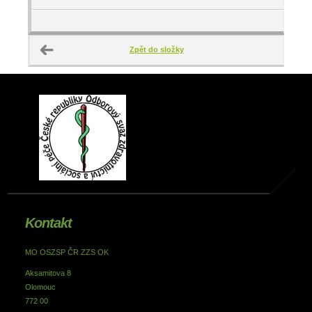
Zpět do složky
Kontakt
MO OSZSP ČR ZZS OK
Aksamitova 8
Olomouc
772 00