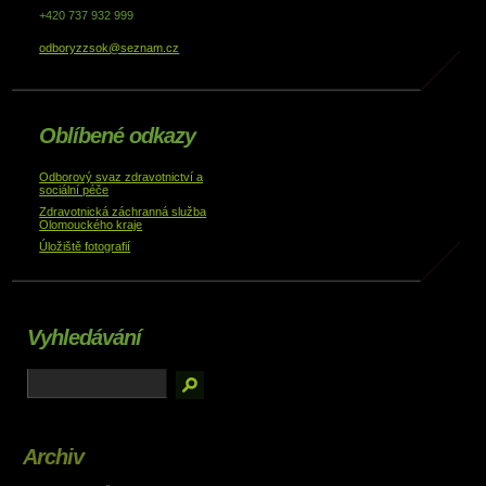
+420 737 932 999
odboryzzsok@seznam.cz
Oblíbené odkazy
Odborový svaz zdravotnictví a
sociální péče
Zdravotnická záchranná služba
Olomouckého kraje
Úložiště fotografií
Vyhledávání
Archiv