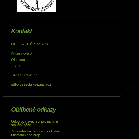
Kontakt
MO OSZSP ČR ZZS OK
Aksamitova 8
Olomouc
772 00
+420 737 932 999
odboryzzsok@seznam.cz
Oblíbené odkazy
Odborový svaz zdravotnictví a
sociální péče
Zdravotnická záchranná služba
Olomouckého kraje