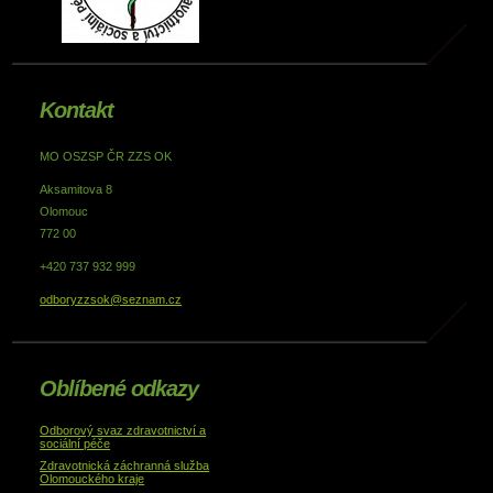
Kontakt
MO OSZSP ČR ZZS OK
Aksamitova 8
Olomouc
772 00
+420 737 932 999
odboryzzsok@seznam.cz
Oblíbené odkazy
Odborový svaz zdravotnictví a
sociální péče
Zdravotnická záchranná služba
Olomouckého kraje