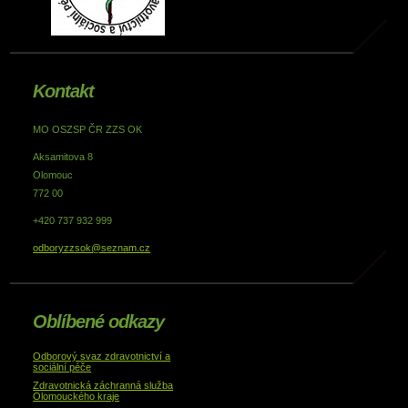
Kontakt
MO OSZSP ČR ZZS OK
Aksamitova 8
Olomouc
772 00
+420 737 932 999
odboryzzsok@seznam.cz
Oblíbené odkazy
Odborový svaz zdravotnictví a
sociální péče
Zdravotnická záchranná služba
Olomouckého kraje