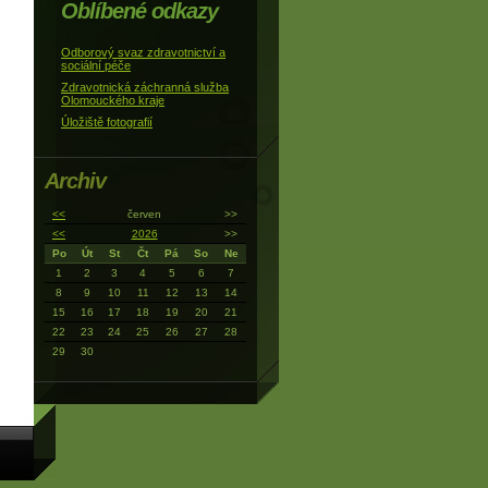
Oblíbené odkazy
Odborový svaz zdravotnictví a
sociální péče
Zdravotnická záchranná služba
Olomouckého kraje
Úložiště fotografií
Archiv
<<
červen
>>
<<
2026
>>
Po
Út
St
Čt
Pá
So
Ne
1
2
3
4
5
6
7
8
9
10
11
12
13
14
15
16
17
18
19
20
21
22
23
24
25
26
27
28
29
30