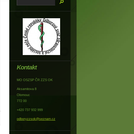
Kontakt
MO OSZSP ČR ZZS OK
Aksamitova 8
Olomouc
772 00
+420 737 932 999
odboryzzsok@seznam.cz