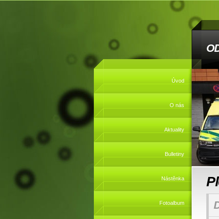
O
Úvod
O nás
Aktuality
Bulletiny
P
Nástěnka
Fotoalbum