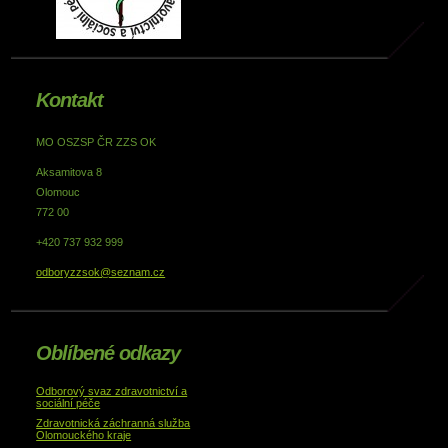
Kontakt
MO OSZSP ČR ZZS OK
Aksamitova 8
Olomouc
772 00
+420 737 932 999
odboryzzsok@seznam.cz
Oblíbené odkazy
Odborový svaz zdravotnictví a
sociální péče
Zdravotnická záchranná služba
Olomouckého kraje