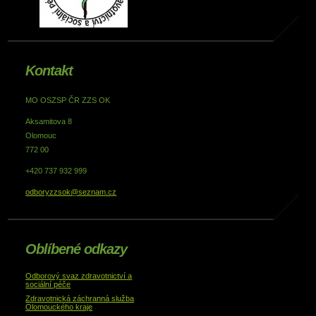
Kontakt
MO OSZSP ČR ZZS OK
Aksamitova 8
Olomouc
772 00
+420 737 932 999
odboryzzsok@seznam.cz
Oblíbené odkazy
Odborový svaz zdravotnictví a
sociální péče
Zdravotnická záchranná služba
Olomouckého kraje