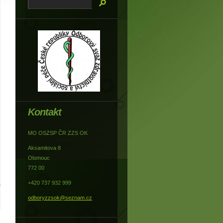
Kontakt
MO OSZSP ČR ZZS OK
Aksamitova 8
Olomouc
772 00
+420 737 932 999
odboryzzsok@seznam.cz