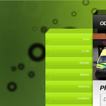
O
Úvod
O nás
Aktuality
Bulletiny
P
Nástěnka
Fotoalbum