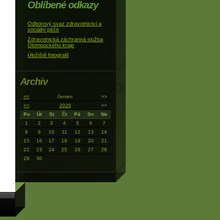
Oblíbené odkazy
Odborový svaz zdravotnictví a
sociální péče
Zdravotnická záchranná služba
Olomouckého kraje
Úložiště fotografií
Archiv
<<
červen
>>
<<
2026
>>
Po
Út
St
Čt
Pá
So
Ne
1
2
3
4
5
6
7
8
9
10
11
12
13
14
15
16
17
18
19
20
21
22
23
24
25
26
27
28
29
30