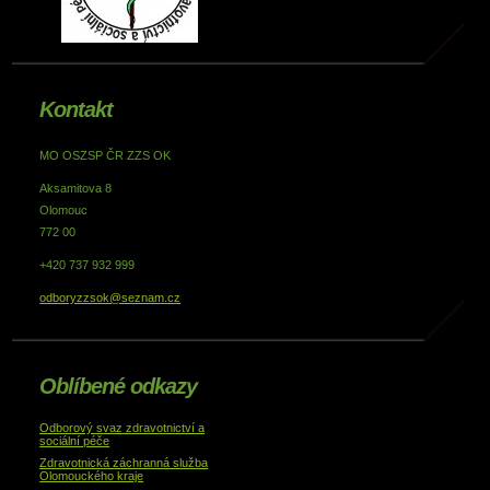
Kontakt
MO OSZSP ČR ZZS OK
Aksamitova 8
Olomouc
772 00
+420 737 932 999
odboryzzsok@seznam.cz
Oblíbené odkazy
Odborový svaz zdravotnictví a
sociální péče
Zdravotnická záchranná služba
Olomouckého kraje