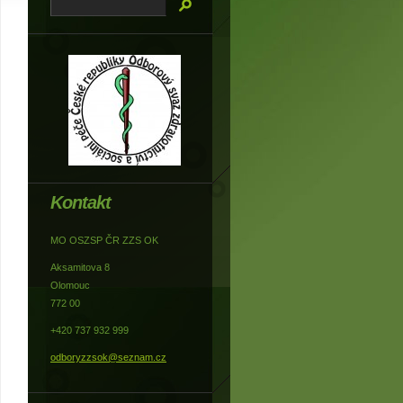
Kontakt
MO OSZSP ČR ZZS OK
Aksamitova 8
Olomouc
772 00
+420 737 932 999
odboryzzsok@seznam.cz