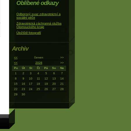
Oblíbené odkazy
Odborový svaz zdravotnictví a
sociální péče
Zdravotnická záchranná služba
Olomouckého kraje
Úložiště fotografií
Archiv
<<
červen
>>
<<
2026
>>
Po
Út
St
Čt
Pá
So
Ne
1
2
3
4
5
6
7
8
9
10
11
12
13
14
15
16
17
18
19
20
21
22
23
24
25
26
27
28
29
30