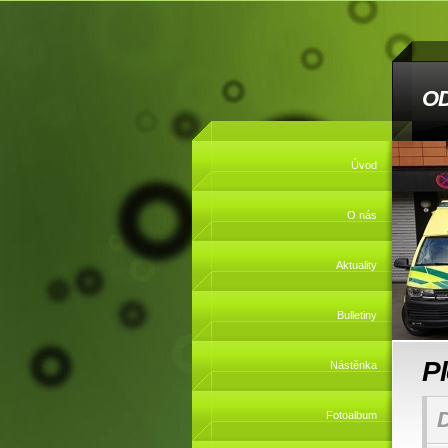
O
Úvod
O nás
Aktuality
Bulletiny
P
Nástěnka
Fotoalbum