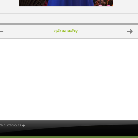
Zpět do složky
26 eStránky.cz