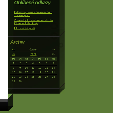
Oblíbené odkazy
Odborový svaz zdravotnictví a
sociální péče
Zdravotnická záchranná služba
Olomouckého kraje
Úložiště fotografií
Archiv
<<
červen
>>
<<
2026
>>
Po
Út
St
Čt
Pá
So
Ne
1
2
3
4
5
6
7
8
9
10
11
12
13
14
15
16
17
18
19
20
21
22
23
24
25
26
27
28
29
30