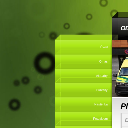
O
Úvod
O nás
Aktuality
Bulletiny
P
Nástěnka
Fotoalbum