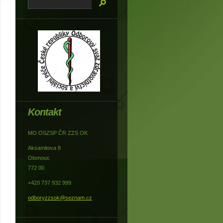
Kontakt
MO OSZSP ČR ZZS OK
Aksamitova 8
Olomouc
772 00
+420 737 932 999
odboryzzsok@seznam.cz