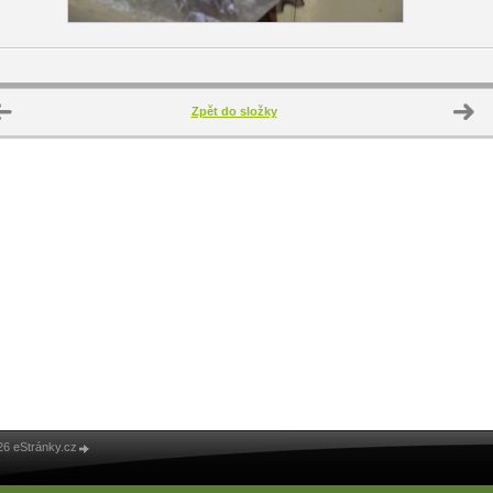
Zpět do složky
26 eStránky.cz