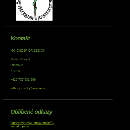
Kontakt
MO OSZSP ČR ZZS OK
Aksamitova 8
Olomouc
772 00
+420 737 932 999
odboryzzsok@seznam.cz
Oblíbené odkazy
Odborový svaz zdravotnictví a
sociální péče