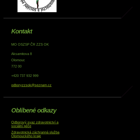
Kontakt
MO OSZSP ČR ZZS OK
Aksamitova 8
Olomouc
772 00
+420 737 932 999
odboryzzsok@seznam.cz
Oblíbené odkazy
Odborový svaz zdravotnictví a
sociální péče
Zdravotnická záchranná služba
Olomouckého kraje