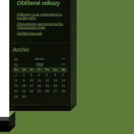
Oblíbené odkazy
Odborový svaz zdravotnictví a
sociální péče
Zdravotnická záchranná služba
Olomouckého kraje
Úložiště fotografií
Archiv
<<
červen
>>
<<
2026
>>
Po
Út
St
Čt
Pá
So
Ne
1
2
3
4
5
6
7
8
9
10
11
12
13
14
15
16
17
18
19
20
21
22
23
24
25
26
27
28
29
30