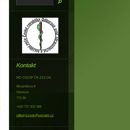
Kontakt
MO OSZSP ČR ZZS OK
Aksamitova 8
Olomouc
772 00
+420 737 932 999
odboryzzsok@seznam.cz