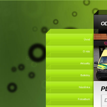
O
Úvod
O nás
Aktuality
Bulletiny
P
Nástěnka
Fotoalbum