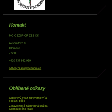
Kontakt
MO OSZSP ČR ZZS OK
Aksamitova 8
Olomouc
772 00
+420 737 932 999
odboryzzsok@seznam.cz
Oblíbené odkazy
Odborový svaz zdravotnictví a
sociální péče
Zdravotnická záchranná služba
Olomouckého kraje