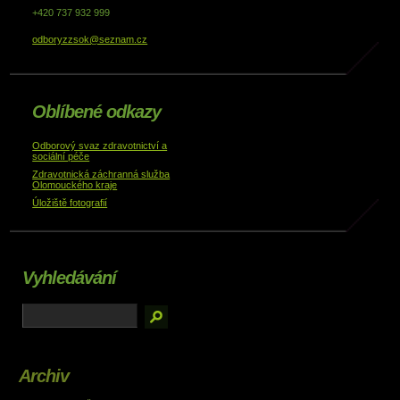
+420 737 932 999
odboryzzsok@seznam.cz
Oblíbené odkazy
Odborový svaz zdravotnictví a
sociální péče
Zdravotnická záchranná služba
Olomouckého kraje
Úložiště fotografií
Vyhledávání
Archiv