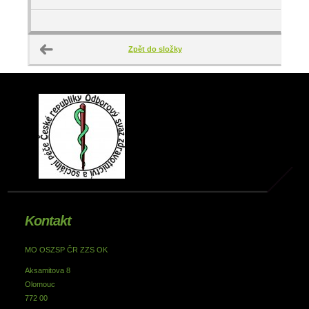
Zpět do složky
Kontakt
MO OSZSP ČR ZZS OK
Aksamitova 8
Olomouc
772 00