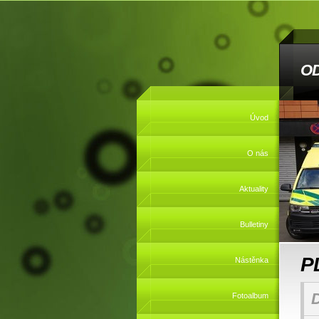
O
Úvod
O nás
Aktuality
Bulletiny
P
Nástěnka
Fotoalbum