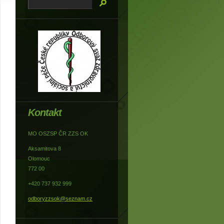
Kontakt
MO OSZSP ČR ZZS OK
Aksamitova 8
Olomouc
772 00
+420 737 932 999
odboryzzsok@seznam.cz