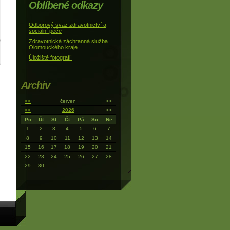
Oblíbené odkazy
Odborový svaz zdravotnictví a
sociální péče
Zdravotnická záchranná služba
Olomouckého kraje
Úložiště fotografií
Archiv
<<
červen
>>
<<
2026
>>
Po
Út
St
Čt
Pá
So
Ne
1
2
3
4
5
6
7
8
9
10
11
12
13
14
15
16
17
18
19
20
21
22
23
24
25
26
27
28
29
30