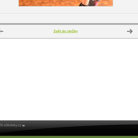
Zpět do složky
26 eStránky.cz