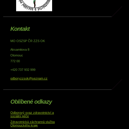
Kontakt
MO OSZSP ČR ZZS OK
Aksamitova 8
Olomouc
772 00
+420 737 932 999
odboryzzsok@seznam.cz
Oblíbené odkazy
Odborový svaz zdravotnictví a
sociální péče
Zdravotnická záchranná služba
Olomouckého kraje