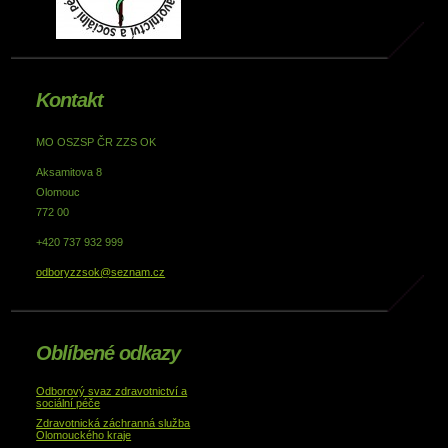
Kontakt
MO OSZSP ČR ZZS OK
Aksamitova 8
Olomouc
772 00
+420 737 932 999
odboryzzsok@seznam.cz
Oblíbené odkazy
Odborový svaz zdravotnictví a
sociální péče
Zdravotnická záchranná služba
Olomouckého kraje