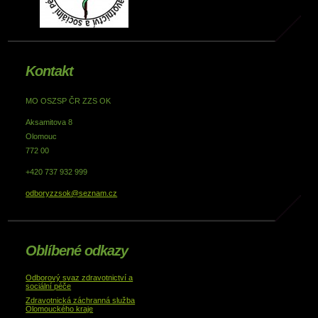
Kontakt
MO OSZSP ČR ZZS OK
Aksamitova 8
Olomouc
772 00
+420 737 932 999
odboryzzsok@seznam.cz
Oblíbené odkazy
Odborový svaz zdravotnictví a
sociální péče
Zdravotnická záchranná služba
Olomouckého kraje