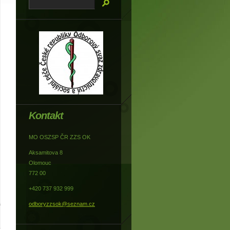
Kontakt
MO OSZSP ČR ZZS OK
Aksamitova 8
Olomouc
772 00
+420 737 932 999
odboryzzsok@seznam.cz