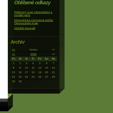
Oblíbené odkazy
Odborový svaz zdravotnictví a
sociální péče
Zdravotnická záchranná služba
Olomouckého kraje
Úložiště fotografií
Archiv
<<
červen
>>
<<
2026
>>
Po
Út
St
Čt
Pá
So
Ne
1
2
3
4
5
6
7
8
9
10
11
12
13
14
15
16
17
18
19
20
21
22
23
24
25
26
27
28
29
30