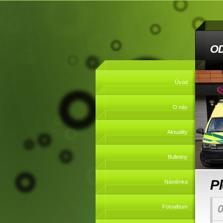
O
Úvod
O nás
Aktuality
Bulletiny
P
Nástěnka
0
Fotoalbum