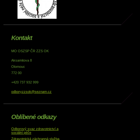
Kontakt
MO OSZSP ČR ZZS OK
Aksamitova 8
Olomouc
772 00
+420 737 932 999
odboryzzsok@seznam.cz
Oblíbené odkazy
Odborový svaz zdravotnictví a
sociální péče
Zdravotnická záchranná služba