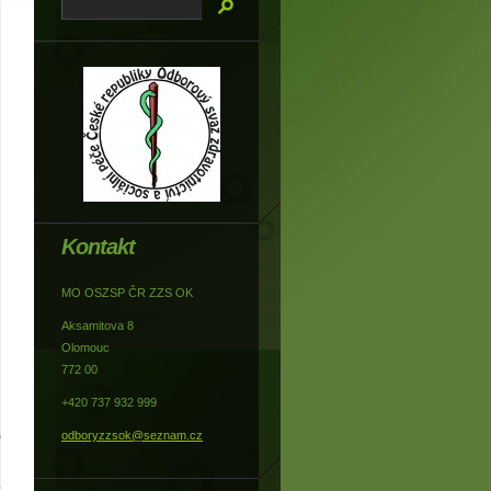
Kontakt
MO OSZSP ČR ZZS OK
Aksamitova 8
Olomouc
772 00
+420 737 932 999
odboryzzsok@seznam.cz