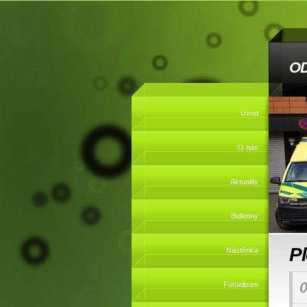
O
Úvod
O nás
Aktuality
Bulletiny
P
Nástěnka
0
Fotoalbum