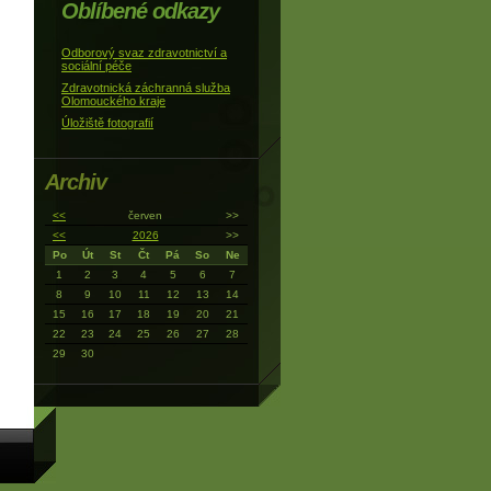
Oblíbené odkazy
Odborový svaz zdravotnictví a
sociální péče
Zdravotnická záchranná služba
Olomouckého kraje
Úložiště fotografií
Archiv
<<
červen
>>
<<
2026
>>
Po
Út
St
Čt
Pá
So
Ne
1
2
3
4
5
6
7
8
9
10
11
12
13
14
15
16
17
18
19
20
21
22
23
24
25
26
27
28
29
30