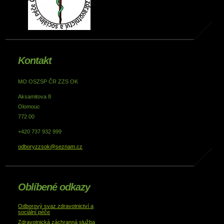
Kontakt
MO OSZSP ČR ZZS OK
Aksamitova 8
Olomouc
772 00
+420 737 932 999
odboryzzsok@seznam.cz
Oblíbené odkazy
Odborový svaz zdravotnictví a
sociální péče
Zdravotnická záchranná služba