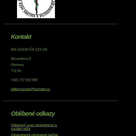
Kontakt
MO OSZSP ČR ZZS OK
Aksamitova 8
Olomouc
772 00
+420 737 932 999
odboryzzsok@seznam.cz
Oblíbené odkazy
Odborový svaz zdravotnictví a
sociální péče
Zdravotnická záchranná služba