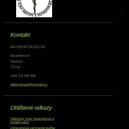
Kontakt
MO OSZSP ČR ZZS OK
Aksamitova 8
Olomouc
772 00
+420 737 932 999
odboryzzsok@seznam.cz
Oblíbené odkazy
Odborový svaz zdravotnictví a
sociální péče
Zdravotnická záchranná služba