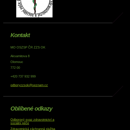
Kontakt
MO OSZSP ČR ZZS OK
Aksamitova 8
Olomouc
772 00
+420 737 932 999
odboryzzsok@seznam.cz
Oblíbené odkazy
Odborový svaz zdravotnictví a
sociální péče
Zdravotnická záchranná služba