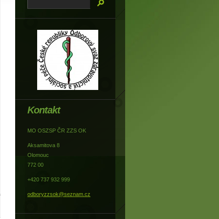
Kontakt
MO OSZSP ČR ZZS OK
Aksamitova 8
Olomouc
772 00
+420 737 932 999
odboryzzsok@seznam.cz