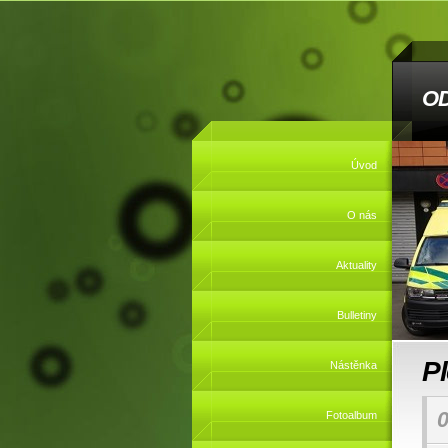
O
Úvod
O nás
Aktuality
Bulletiny
P
Nástěnka
0
Fotoalbum