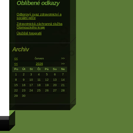
Oblíbené odkazy
Odborový svaz zdravotnictví a
sociální péče
Zdravotnická záchranná služba
Olomouckého kraje
Úložiště fotografií
Archiv
<<
červen
>>
<<
2026
>>
Po
Út
St
Čt
Pá
So
Ne
1
2
3
4
5
6
7
8
9
10
11
12
13
14
15
16
17
18
19
20
21
22
23
24
25
26
27
28
29
30