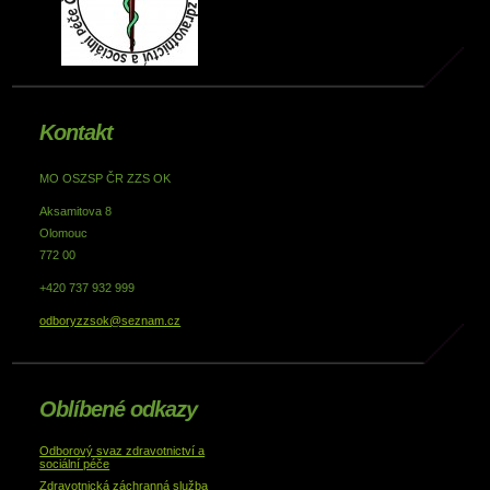
Kontakt
MO OSZSP ČR ZZS OK
Aksamitova 8
Olomouc
772 00
+420 737 932 999
odboryzzsok@seznam.cz
Oblíbené odkazy
Odborový svaz zdravotnictví a
sociální péče
Zdravotnická záchranná služba