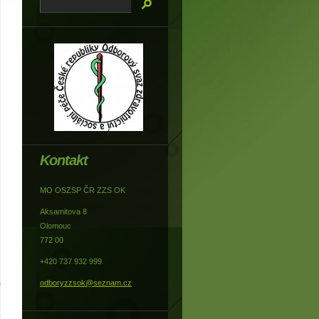
Kontakt
MO OSZSP ČR ZZS OK
Aksamitova 8
Olomouc
772 00
+420 737 932 999
odboryzzsok@seznam.cz