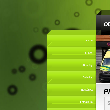
O
Úvod
O nás
Aktuality
Bulletiny
P
Nástěnka
0
Fotoalbum