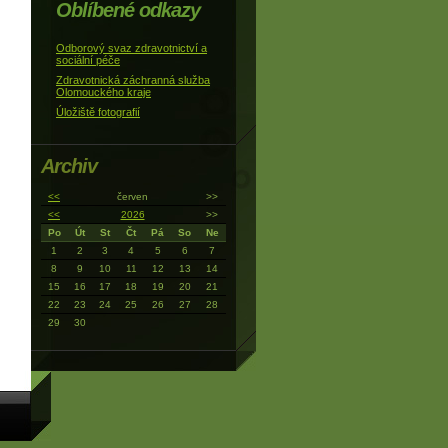
Oblíbené odkazy
Odborový svaz zdravotnictví a
sociální péče
Zdravotnická záchranná služba
Olomouckého kraje
Úložiště fotografií
Archiv
<<
červen
>>
<<
2026
>>
Po
Út
St
Čt
Pá
So
Ne
1
2
3
4
5
6
7
8
9
10
11
12
13
14
15
16
17
18
19
20
21
22
23
24
25
26
27
28
29
30