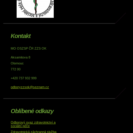
Kontakt
MO OSZSP ČR ZZS OK
Aksamitova 8
Olomouc
772 00
+420 737 932 999
odboryzzsok@seznam.cz
Oblíbené odkazy
Odborový svaz zdravotnictví a
sociální péče
Zdravotnická záchranná služba