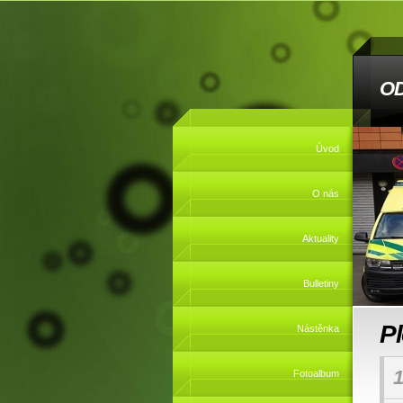
O
Úvod
O nás
Aktuality
Bulletiny
P
Nástěnka
1
Fotoalbum