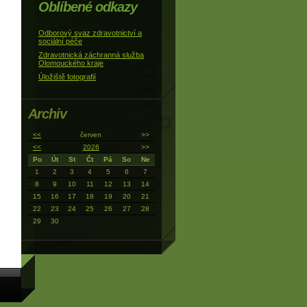
Oblíbené odkazy
Odborový svaz zdravotnictví a
sociální péče
Zdravotnická záchranná služba
Olomouckého kraje
Úložiště fotografií
Archiv
<<
červen
>>
<<
2026
>>
Po
Út
St
Čt
Pá
So
Ne
1
2
3
4
5
6
7
8
9
10
11
12
13
14
15
16
17
18
19
20
21
22
23
24
25
26
27
28
29
30