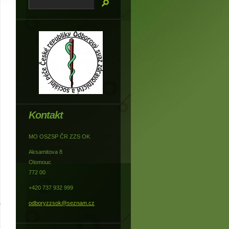
Kontakt
MO OSZSP ČR ZZS OK
Aksamitova 8
Olomouc
772 00
+420 737 932 999
odboryzzsok@seznam.cz